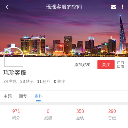
瑶瑶客服的空间
添加好友
关注
瑶瑶客服
24
主题
33
帖子
11
粉丝
0
关注
主题
回复
资料
971
0
358
290
积分
威望
金钱
贡献