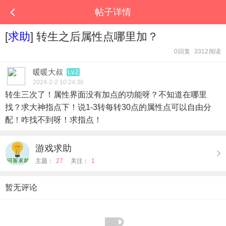
帖子详情
[
求助
] 转生之后属性点哪里加？
0
回复
3312
阅读
暖暖大叔
Lv.2
2024-2-2 10:24:36
转生三次了！属性界面没有加点的功能呀？不知道在哪里
找？求大神指点下！说1-3转每转30点的属性点可以自由分
配！咋找不到呀！求指点！
游戏求助
主题：
27
关注：
1
暂无评论