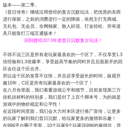
版本——第二季。
《昔日传奇》继续沿用曾经的复古沉默玩法，把优质的东西
进行保留，之前的消费进行一定的降级，依然主打无商城、
无礼包、无会员，全网独家、散人好混、打金轻松、所有道
具只能靠打三端互通版本！
回到曾经2013年老昔日沉默复古玩法！
不得不说三区是所有老玩家最喜欢的一个区了，不仅享受1.3
倍经验和1.3倍爆率，享受超高节奏的同时并且后面新开的四
区会往这个区合并。
所以这个区的发育不仅快，并且还享受超长的时间，纵观开
服10年，C区是所有玩家最喜欢的一个区了！
在八月份里面，我们着重游戏公平和细节，目前发现第三方
挂机挂材料的特别多，我们是封了上百个脚本号，为的就是
游戏中的物价稳定和公平性！
在近段时间里面，我们会大力对本区进行推广宣传，让更多
的玩家了解到我们昔日沉默，给玩家更多的激情和乐趣！
在996平台圈子里面，10个玩家9个玩家说996的服很坑，昔