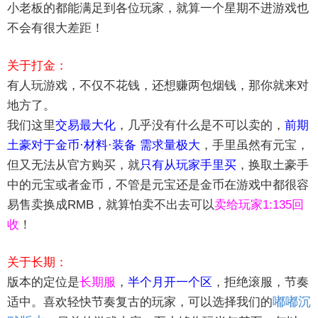
小老板的都能满足到各位玩家，就算一个星期不进游戏也
不会有很大差距！
关于打金：
有人玩游戏，不仅不花钱，还想赚两包烟钱，那你就来对
地方了。
我们这里
交易最大化
，几乎没有什么是不可以卖的，
前期
土豪对于金币·材料·装备 需求量极大
，手里虽然有元宝，
但又无法从官方购买，就
只有从玩家手里买
，换取土豪手
中的元宝或者金币，不管是元宝还是金币在游戏中都很容
易售卖换成RMB，就算怕卖不出去可以
卖给玩家1:135回
收
！
关于长期：
版本的定位是
长期服
，
半个月开一个区
，拒绝滚服，节奏
嘟嘟沉
适中。喜欢轻快节奏复古的玩家，可以选择我们的