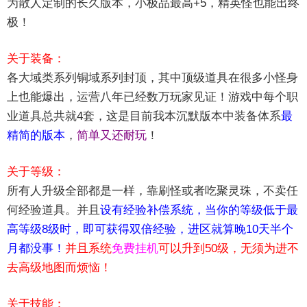
为散人定制的长久版本，小极品最高+5，精英怪也能出终
极！
关于装备：
各大域类系列铜域系列封顶，其中顶级道具在很多小怪身
上也能爆出，运营八年已经数万玩家见证！游戏中每个职
业道具总共就4套，这是目前我本沉默版本中装备体系
最
精简的版本
，
简单又还耐玩
！
关于等级：
所有人升级全部都是一样，靠刷怪或者吃聚灵珠，不卖任
何经验道具。并且
设有经验补偿系统，当你的等级低于最
高等级8级时，即可获得双倍经验，进区就算晚10天半个
月都没事！
并且系统
免费挂机
可以升到50级，无须为进不
去高级地图而烦恼！
关于技能：